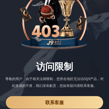
访问限制
尊敬的用户，由于相关法律限制，您所在地区无法访问J9产品，对
此造成的不便，我们深表歉意，您如有疑问请联系客服。
联系客服